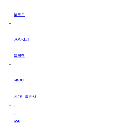
북로그
BOOKLET
북클렛
ABOUT
베다니출판사
ASK