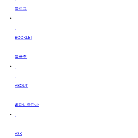
북로그
BOOKLET
북클렛
ABOUT
베다니출판사
ASK