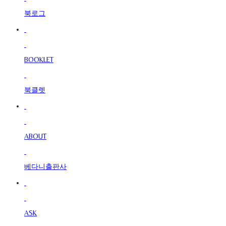
북로그
BOOKLET
북클렛
ABOUT
베다니출판사
ASK