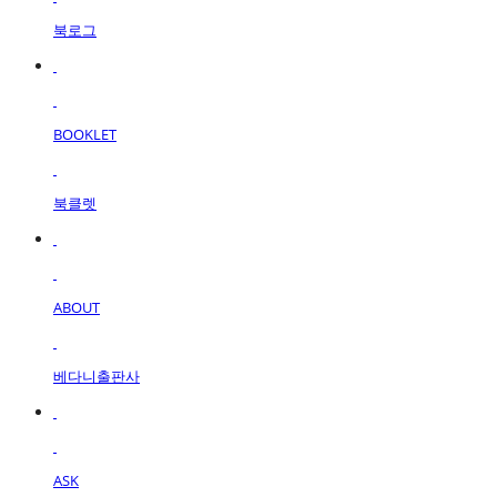
북로그
BOOKLET
북클렛
ABOUT
베다니출판사
ASK