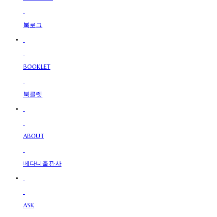
북로그
BOOKLET
북클렛
ABOUT
베다니출판사
ASK