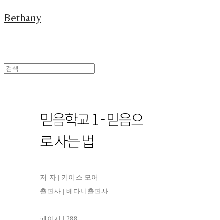
Bethany
믿음학교 1 - 믿음으
로 사는 법
저 자 | 키이스 모어
출판사 | 베다니출판사
페이지 | 288