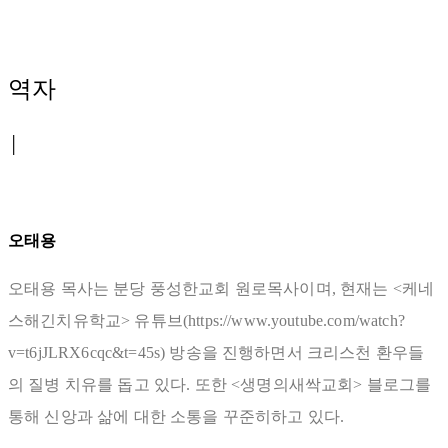
역자
│
오태용
오태용 목사는 분당 풍성한교회 원로목사이며, 현재는 <케네
스해긴치유학교> 유튜브(https://www.youtube.com/watch?
v=t6jJLRX6cqc&t=45s) 방송을 진행하면서 크리스천 환우들
의 질병 치유를 돕고 있다. 또한 <생명의새싹교회> 블로그를
통해 신앙과 삶에 대한 소통을 꾸준히하고 있다.