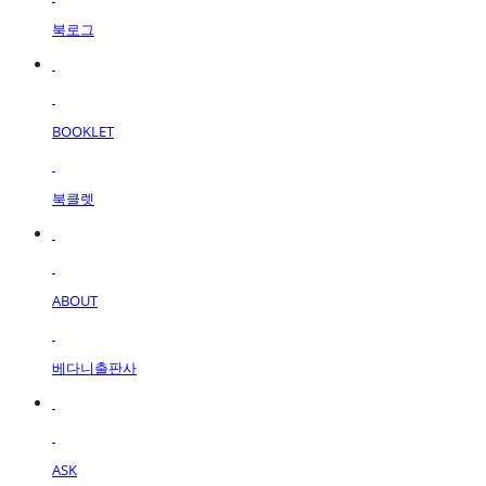
북로그
BOOKLET
북클렛
ABOUT
베다니출판사
ASK