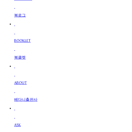
북로그
BOOKLET
북클렛
ABOUT
베다니출판사
ASK