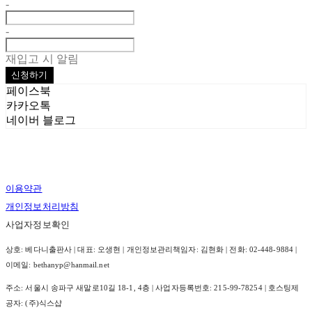
-
-
재입고 시 알림
신청하기
페이스북
카카오톡
네이버 블로그
이용약관
개인정보처리방침
사업자정보확인
상호: 베다니출판사 | 대표: 오생현 | 개인정보관리책임자: 김현화 | 전화: 02-448-9884 |
이메일: bethanyp@hanmail.net
주소: 서울시 송파구 새말로10길 18-1, 4층 | 사업자등록번호:
215-99-78254
| 호스팅제
공자: (주)식스샵