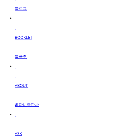
북로그
BOOKLET
북클렛
ABOUT
베다니출판사
ASK