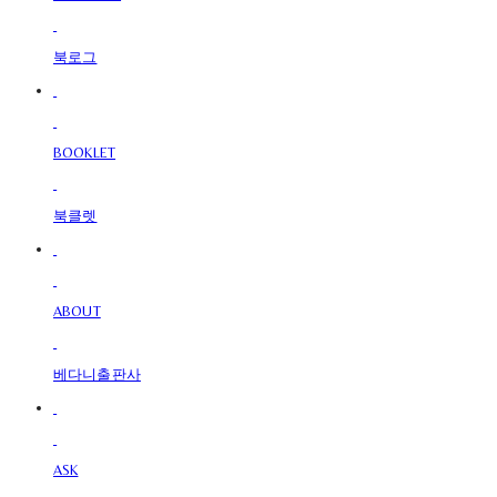
북로그
BOOKLET
북클렛
ABOUT
베다니출판사
ASK