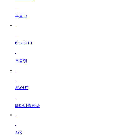
북로그
BOOKLET
북클렛
ABOUT
베다니출판사
ASK