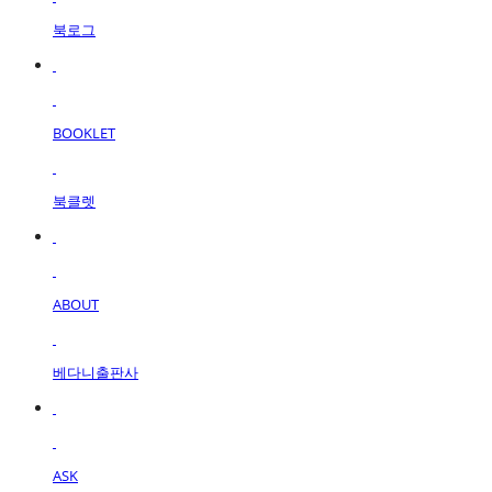
북로그
BOOKLET
북클렛
ABOUT
베다니출판사
ASK