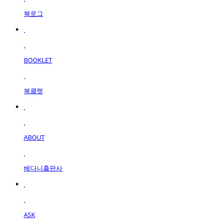
북로그
BOOKLET
북클렛
ABOUT
베다니출판사
ASK