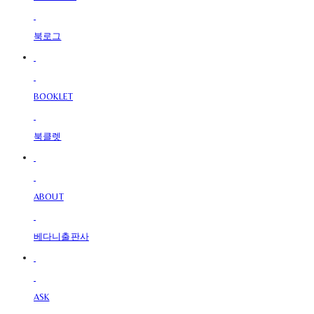
북로그
BOOKLET
북클렛
ABOUT
베다니출판사
ASK