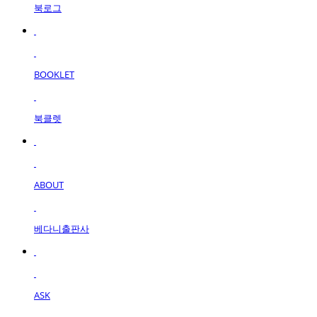
북로그
BOOKLET
북클렛
ABOUT
베다니출판사
ASK